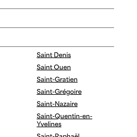
RE
SEMPARIS SEINE
RT
Silène
WELL
Terracotta
Sodearif
Wood
SOGEPROM
Saint Denis
Zinc
Sogeprom-Pragma
Saint Ouen
SOMIFA IDF
Saint-Gratien
UNIBAIL
Saint-Grégoire
UNIMO C.A
Saint-Nazaire
Université Paris Sud
Saint-Quentin-en-
Yvelines
Ville d'Athis-Mons
Saint-Raphaël