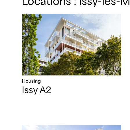
Locations :
Issy-les-
Housing
Issy A2