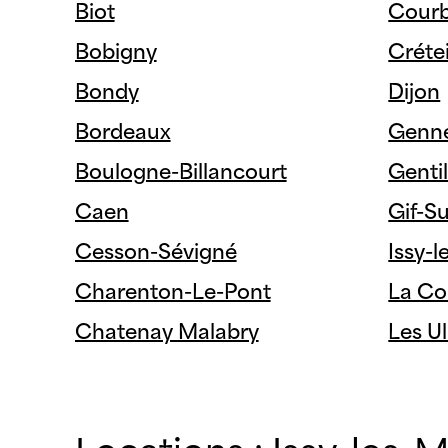
Biot
Courb
Eiffag
Centre National de la
Fonction Territoriale
Bobigny
Crétei
Emeri
Publique
Bondy
Dijon
Estér
Chambre du Commerce
Agglo
Bordeaux
Gennev
et de l'Industrie
Eurom
Boulogne-Billancourt
Gentil
CHU de Poitiers
FAYA
Caen
Gif-S
CODIC
First
Cesson-Sévigné
Issy-
COGEDIM
Fonci
Charenton-Le-Pont
La Co
Compagnie de
Phalsbourg
GECI
Chatenay Malabry
Les Ul
Conseil Départemental
Giboi
des Hauts de Seine
Group