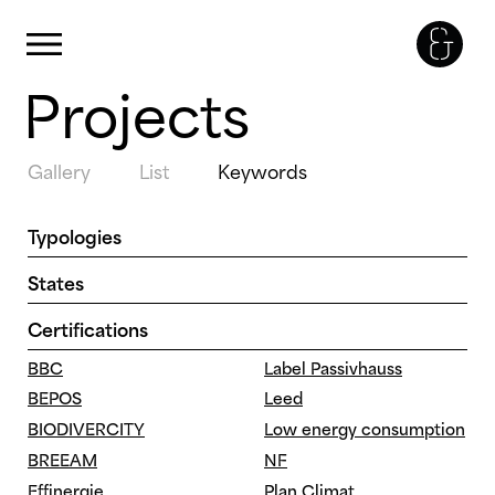
Cookies management panel
Primary Menu
Projects
Skip
to
content
Gallery
List
Keywords
Typologies
Equipment
Offices, shops,
States
restaurants
Health
Book
Study
Restaurants
Certifications
Housing
Competition
Under construction
School
Mixed program
BBC
Label Passivhauss
Urbanism
Offices
BEPOS
Leed
BIODIVERCITY
Low energy consumption
BREEAM
NF
Effinergie
Plan Climat