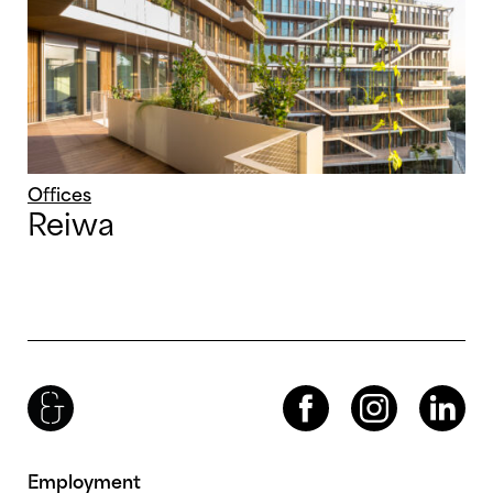
Offices
Reiwa
Brenac & Gonzalez & Associés
Facebook
Instagram
LinkedIn
Employment