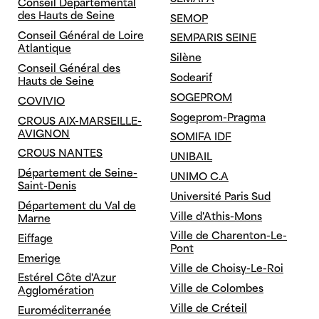
Conseil Départemental
des Hauts de Seine
SEMOP
Conseil Général de Loire
SEMPARIS SEINE
Atlantique
Silène
Conseil Général des
Sodearif
Hauts de Seine
SOGEPROM
COVIVIO
Sogeprom-Pragma
CROUS AIX-MARSEILLE-
AVIGNON
SOMIFA IDF
CROUS NANTES
UNIBAIL
Département de Seine-
UNIMO C.A
Saint-Denis
Université Paris Sud
Département du Val de
Ville d'Athis-Mons
Marne
Ville de Charenton-Le-
Eiffage
Pont
Emerige
Ville de Choisy-Le-Roi
Estérel Côte d'Azur
Ville de Colombes
Agglomération
Ville de Créteil
Euroméditerranée