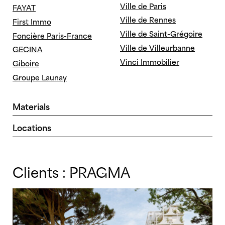
Ville de Paris
FAYAT
Ville de Rennes
First Immo
Ville de Saint-Grégoire
Foncière Paris-France
Ville de Villeurbanne
GECINA
Vinci Immobilier
Giboire
Groupe Launay
Materials
Alucobond
Metal
Locations
Aluminim Blanc
Natural aluminum
Antibes
Lille
Aluminum Steel
Steel
Antony
Louveciennes
Brick
Terracotta
Clients :
PRAGMA
Arcueil
Lyon
Concrete
Wood
Asnieres
Madagascar
Glass
Zinc
Athis-Mons
Marseille
Aubervilliers
Montpellier