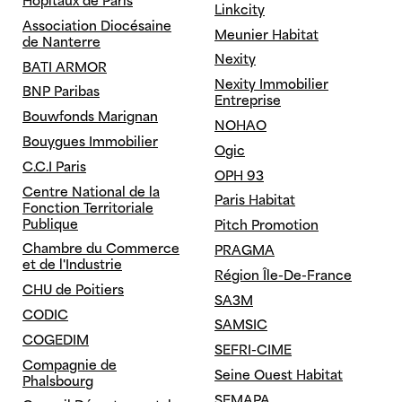
Hôpitaux de Paris
Linkcity
Energie Zéro
RE
Association Diocésaine
Meunier Habitat
de Nanterre
HQE
RT
Nexity
BATI ARMOR
LABEL E+ C-
WELL
Nexity Immobilier
BNP Paribas
Entreprise
Bouwfonds Marignan
NOHAO
Bouygues Immobilier
Ogic
C.C.I Paris
OPH 93
Centre National de la
Paris Habitat
Fonction Territoriale
Publique
Pitch Promotion
Chambre du Commerce
PRAGMA
et de l'Industrie
Région Île-De-France
CHU de Poitiers
SA3M
CODIC
SAMSIC
COGEDIM
SEFRI-CIME
Compagnie de
Seine Ouest Habitat
Phalsbourg
SEMAPA