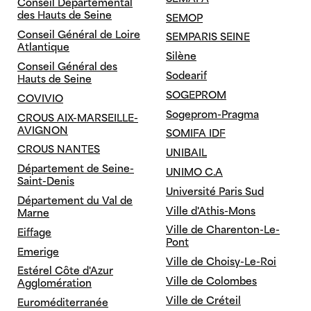
Conseil Départemental
des Hauts de Seine
SEMOP
Conseil Général de Loire
SEMPARIS SEINE
Atlantique
Silène
Conseil Général des
Sodearif
Hauts de Seine
SOGEPROM
COVIVIO
Sogeprom-Pragma
CROUS AIX-MARSEILLE-
AVIGNON
SOMIFA IDF
CROUS NANTES
UNIBAIL
Département de Seine-
UNIMO C.A
Saint-Denis
Université Paris Sud
Département du Val de
Ville d'Athis-Mons
Marne
Ville de Charenton-Le-
Eiffage
Pont
Emerige
Ville de Choisy-Le-Roi
Estérel Côte d'Azur
Ville de Colombes
Agglomération
Ville de Créteil
Euroméditerranée