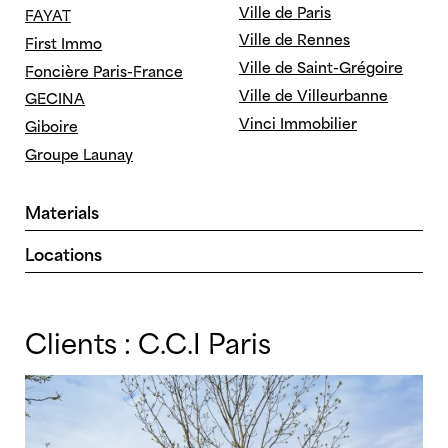
Ville de Paris
FAYAT
Ville de Rennes
First Immo
Ville de Saint-Grégoire
Foncière Paris-France
Ville de Villeurbanne
GECINA
Vinci Immobilier
Giboire
Groupe Launay
Materials
Alucobond
Metal
Locations
Aluminim Blanc
Natural aluminum
Antibes
Lille
Aluminum Steel
Steel
Antony
Louveciennes
Brick
Terracotta
Clients :
C.C.I Paris
Arcueil
Lyon
Concrete
Wood
Asnieres
Madagascar
Glass
Zinc
Athis-Mons
Marseille
Aubervilliers
Montpellier