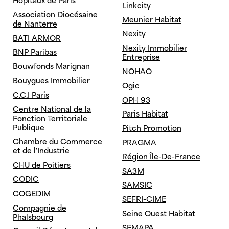
Hôpitaux de Paris
Linkcity
Energie Zéro
RE
Association Diocésaine
Meunier Habitat
de Nanterre
HQE
RT
Nexity
BATI ARMOR
LABEL E+ C-
WELL
Nexity Immobilier
BNP Paribas
Entreprise
Bouwfonds Marignan
NOHAO
Bouygues Immobilier
Ogic
C.C.I Paris
OPH 93
Centre National de la
Paris Habitat
Fonction Territoriale
Publique
Pitch Promotion
Chambre du Commerce
PRAGMA
et de l'Industrie
Région Île-De-France
CHU de Poitiers
SA3M
CODIC
SAMSIC
COGEDIM
SEFRI-CIME
Compagnie de
Seine Ouest Habitat
Phalsbourg
SEMAPA