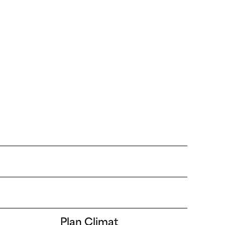
School
Urbanism
Under construction
Plan Climat