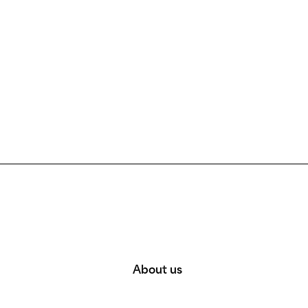
l
Nantes
Neuilly
illiers
Noisy-le-Grand
ly
Paris
ur-Yvette
Poitiers
les-Moulineaux
Rennes
urneuve
Romainville
is
Rueil-Malmaison
About us