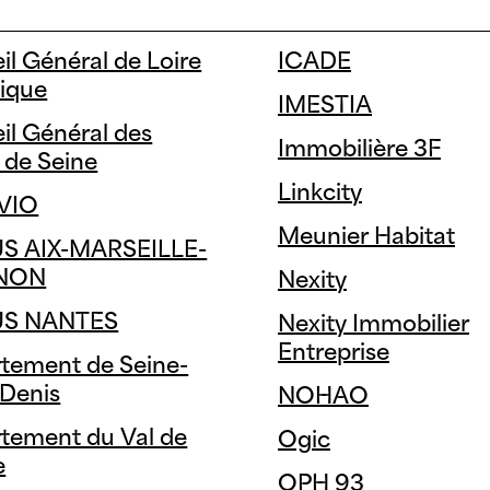
ie Zéro
Leed
il Général de Loire
ICADE
Low energy
tique
IMESTIA
consumption
 E+ C-
il Général des
Immobilière 3F
NF
 de Seine
Linkcity
VIO
Meunier Habitat
S AIX-MARSEILLE-
NON
Nexity
S NANTES
Nexity Immobilier
Entreprise
tement de Seine-
-Denis
NOHAO
tement du Val de
Ogic
e
OPH 93