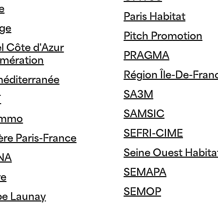
e
Paris Habitat
ge
Pitch Promotion
el Côte d'Azur
PRAGMA
mération
Région Île-De-Fran
éditerranée
SA3M
T
SAMSIC
 Immo
SEFRI-CIME
ère Paris-France
Seine Ouest Habita
NA
SEMAPA
re
SEMOP
e Launay