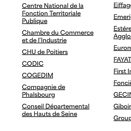
Eiffag
Centre National de la
Fonction Territoriale
Emeri
Publique
Estér
Chambre du Commerce
Agglo
et de l'Industrie
Eurom
CHU de Poitiers
FAYA
CODIC
First
COGEDIM
Fonci
Compagnie de
Phalsbourg
GECI
Conseil Départemental
Giboi
des Hauts de Seine
Group