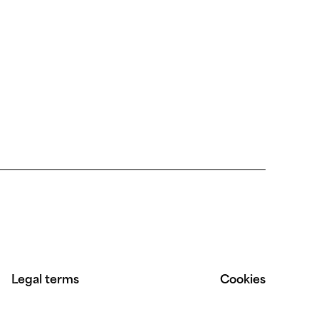
SERIS
Serris
Stains
Strasbourg
Tananarivo
Toulouse
Villeurbanne
Vitry
Legal terms
Cookies