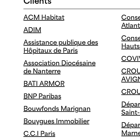
Clients
BEPOS
Energ
ACM Habitat
Conse
BIODIVERCITY
HQE
Atlan
ADIM
BREEAM
LABEL
Conse
Assistance publique des
Hauts
Hôpitaux de Paris
COVI
Association Diocésaine
de Nanterre
CROU
AVIG
BATI ARMOR
CROU
BNP Paribas
Dépar
Bouwfonds Marignan
Saint
Bouygues Immobilier
Dépar
Marn
C.C.I Paris