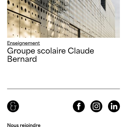
Enseignement
Groupe scolaire Claude
Bernard
Brenac & Gonzalez & Associés
Facebook
Instagram
LinkedIn
Nous rejoindre