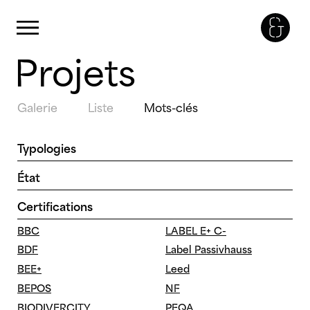
Panneau de gestion des cookies
Primary Menu
Projets
Skip
to
content
Galerie
Liste
Mots-clés
Typologies
Bureaux
Programme Mixte
État
Enseignement
Santé
Concours
Étude
Certifications
Equipements
Urbanisme
En chantier
Livré
Logements
BBC
LABEL E+ C-
BDF
Label Passivhauss
BEE+
Leed
BEPOS
NF
BIODIVERCITY
PEQA