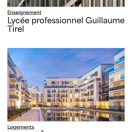
Ville de Villeurbanne
Giboire
Vinci Immobilier
Groupe Launay
Enseignement
Lycée professionnel Guillaume
ICADE
Tirel
Logements