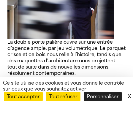
La double porte palière ouvre sur une entrée
d’agence ample, par jeu volumétrique. Le parquet
crisse et ce bois nous relie à l’histoire, tandis que
des maquettes d’architecture nous projettent
tout de suite dans de nouvelles dimensions,
résolument contemporaines.
Ce site utilise des cookies et vous donne le contrôle
Passée cette première volumétrie, la pratique
sur ceux que vous souhaitez activer
d’agence s’épanouit dans un vaste espace de
X
Tout accepter
Tout refuser
Personnaliser
travail sur deux niveaux, où s’imbriquent autour
d’une nef d’autres volumes en dédales, d’autres
bureaux plus intimistes ou salles de réunions,
séparés par des murs ou de simples verrières
laissant pénétrer la lumière.