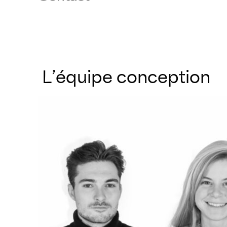
L’équipe conception
Theo
Amélie