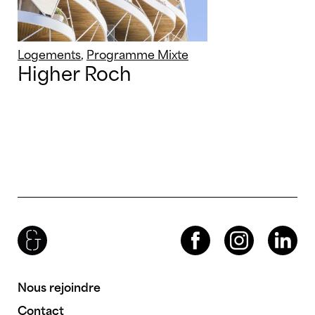
Logements
,
Programme Mixte
Higher Roch
Brenac & Gonzalez & Associés
Facebook
Instagram
LinkedIn
Nous rejoindre
Contact