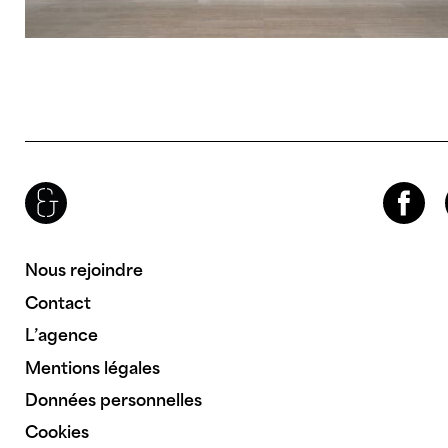
Brenac & Gonzalez & Associés
Facebook
Inst
Nous rejoindre
Contact
L’agence
Mentions légales
Données personnelles
Cookies