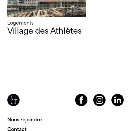
Logements
Village des Athlètes
Brenac & Gonzalez & Associés
Facebook
Instagram
LinkedIn
Nous rejoindre
Contact