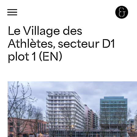
Panneau de gestion des cookies
Primary Menu
Skip
Le Village des
to
content
Athlètes, secteur D1
plot 1 (EN)