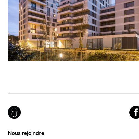
Brenac & Gonzalez & Associés
Facebook
Nous rejoindre