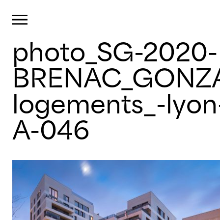
Panneau de gestion des cookies
Primary Menu
photo_SG-2020-
Skip
to
content
BRENAC_GONZA
logements_-lyon
A-046