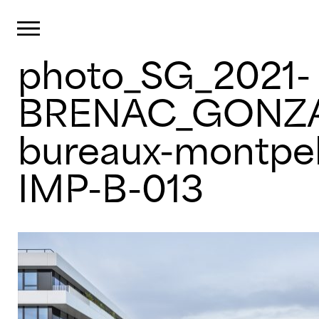
Panneau de gestion des cookies
Primary Menu
photo_SG_2021-
Skip
to
content
BRENAC_GONZA
bureaux-montpell
IMP-B-013