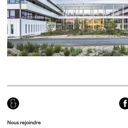
Brenac & Gonzalez & Associés
Facebook
Nous rejoindre