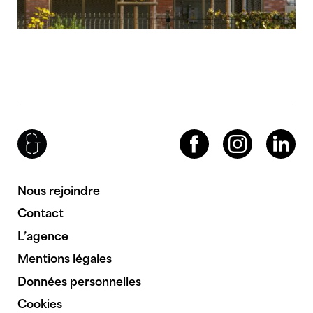
Brenac & Gonzalez & Associés
Facebook
Instagram
LinkedIn
Nous rejoindre
Contact
L’agence
Mentions légales
Données personnelles
Cookies