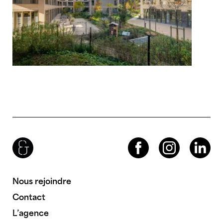
Brenac & Gonzalez & Associés
Facebook
Instagram
LinkedIn
Nous rejoindre
Contact
L’agence