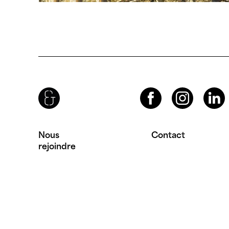
Brenac & Gonzalez & Associés
Facebook
Instagram
LinkedIn
Nous
Contact
rejoindre