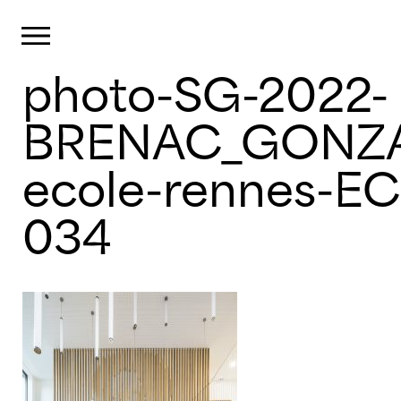
Panneau de gestion des cookies
Primary Menu
photo-SG-2022-
Skip
to
content
BRENAC_GONZA
ecole-rennes-EC
034