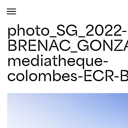
Panneau de gestion des cookies
Primary Menu
photo_SG_2022-
Skip
to
content
BRENAC_GONZA
mediatheque-
colombes-ECR-