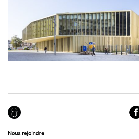
Brenac & Gonzalez & Associés
Facebook
Nous rejoindre