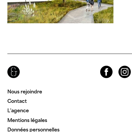
Brenac & Gonzalez & Associés
Facebook
Instagram
Nous rejoindre
Contact
L’agence
Mentions légales
Données personnelles