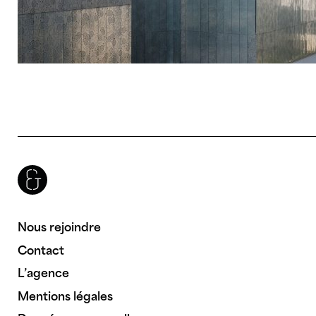
Brenac & Gonzalez & Associés
Nous rejoindre
Contact
L’agence
Mentions légales