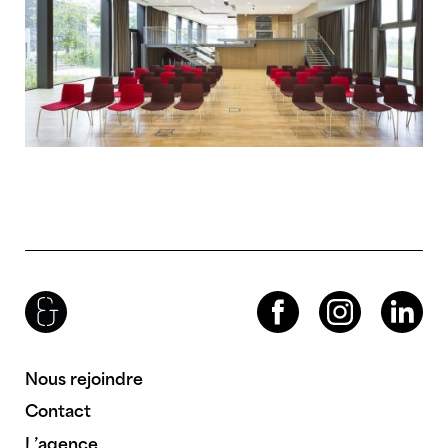
Brenac & Gonzalez & Associés
Facebook
Instagram
LinkedIn
Nous rejoindre
Contact
L’agence