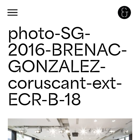
Panneau de gestion des cookies
Primary Menu
photo-SG-
Skip
to
content
2016-BRENAC-
GONZALEZ-
coruscant-ext-
ECR-B-18