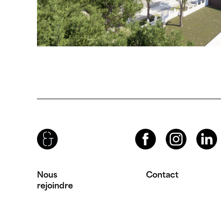
Brenac & Gonzalez & Associés
Facebook
Instagram
LinkedIn
Nous
Contact
rejoindre