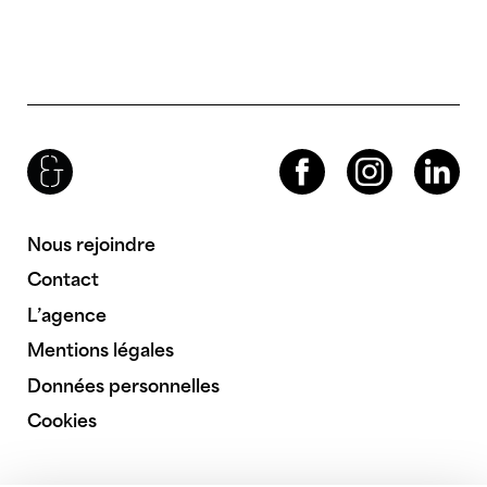
Brenac & Gonzalez & Associés
Facebook
Instagram
LinkedIn
Nous rejoindre
Contact
L’agence
Mentions légales
Données personnelles
Cookies