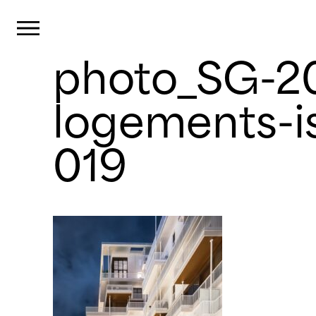
Panneau de gestion des cookies
Primary Menu
photo_SG-
Skip
to
content
logements-i
019