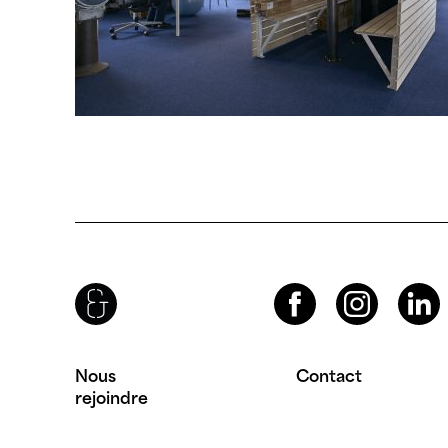
Brenac & Gonzalez & Associés
Facebook
Instagram
LinkedIn
Nous
Contact
rejoindre