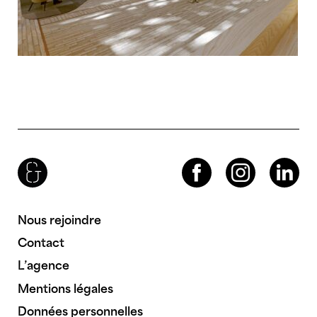
Brenac & Gonzalez & Associés
Facebook
Instagram
LinkedIn
Nous rejoindre
Contact
L’agence
Mentions légales
Données personnelles