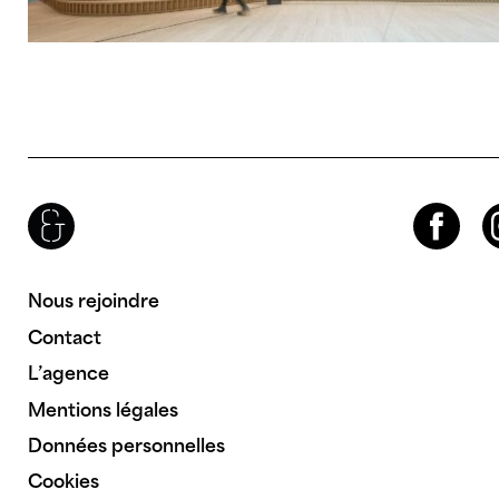
Brenac & Gonzalez & Associés
Facebook
Instagram
Nous rejoindre
Contact
L’agence
Mentions légales
Données personnelles
Cookies