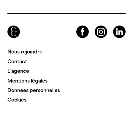
Brenac & Gonzalez & Associés
Facebook
Instagram
LinkedIn
Nous rejoindre
Contact
L’agence
Mentions légales
Données personnelles
Cookies