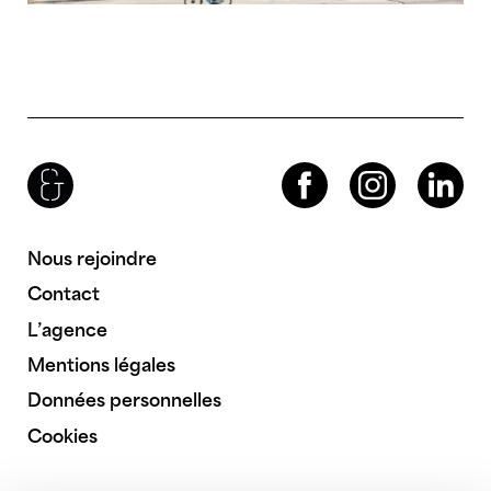
Brenac & Gonzalez & Associés
Facebook
Instagram
LinkedIn
Nous rejoindre
Contact
L’agence
Mentions légales
Données personnelles
Cookies