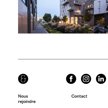
Brenac & Gonzalez & Associés
Facebook
Instagram
LinkedIn
Nous
Contact
rejoindre