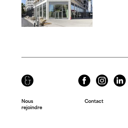
Brenac & Gonzalez & Associés
Facebook
Instagram
LinkedIn
Nous
Contact
rejoindre