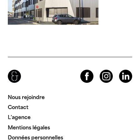
Brenac & Gonzalez & Associés
Facebook
Instagram
LinkedIn
Nous rejoindre
Contact
L’agence
Mentions légales
Données personnelles