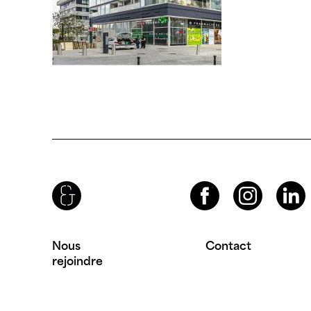
Brenac & Gonzalez & Associés
Facebook
Instagram
LinkedIn
Nous
Contact
rejoindre