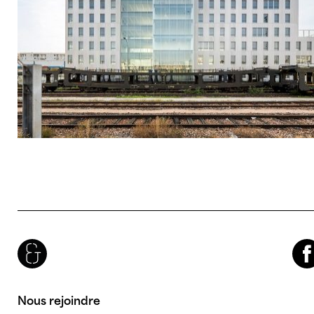
Brenac & Gonzalez & Associés
Facebook
Nous rejoindre