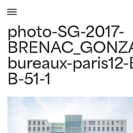
Panneau de gestion des cookies
Primary Menu
photo-SG-2017-
Skip
to
content
BRENAC_GONZA
bureaux-paris12
B-51-1