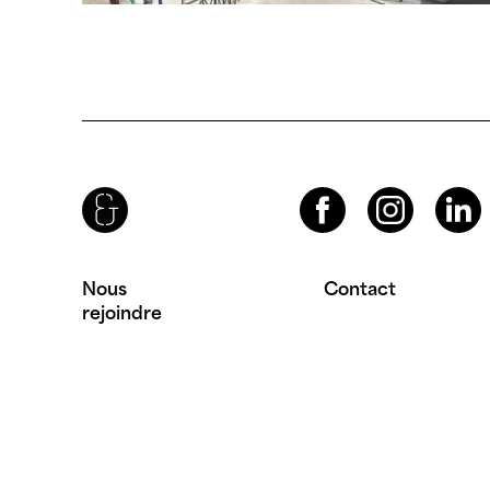
Brenac & Gonzalez & Associés
Facebook
Instagram
LinkedIn
Nous
Contact
rejoindre