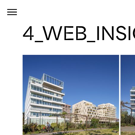
Panneau de gestion des cookies
Primary Menu
4_WEB_INSI
Skip
to
content