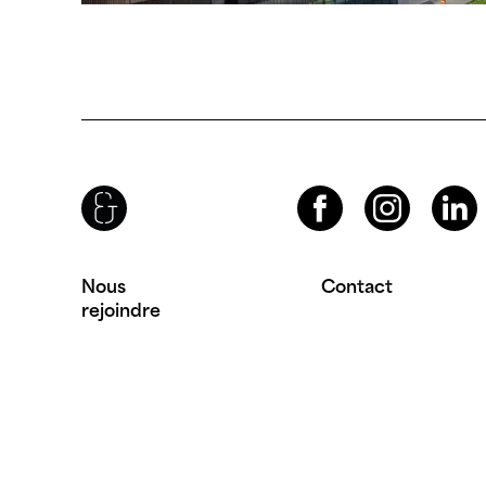
Brenac & Gonzalez & Associés
Facebook
Instagram
LinkedIn
Nous
Contact
rejoindre