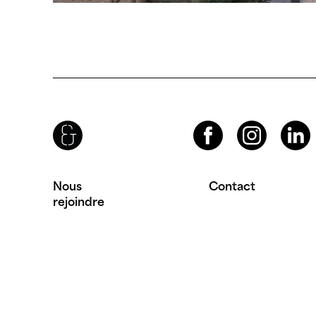
Brenac & Gonzalez & Associés
Facebook
Instagram
LinkedIn
Nous
Contact
rejoindre