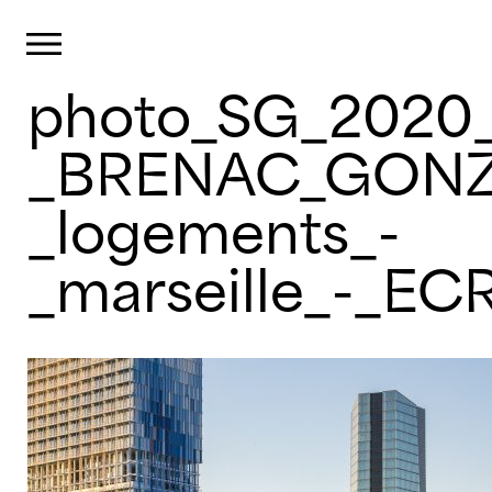
Panneau de gestion des cookies
Primary Menu
photo_SG_2020_
Skip
to
content
_BRENAC_GONZ
_logements_-
_marseille_-_EC