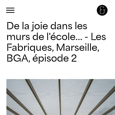
Panneau de gestion des cookies
Primary Menu
Skip
De la joie dans les
to
content
murs de l'école... - Les
Fabriques, Marseille,
BGA, épisode 2