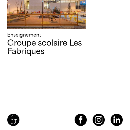
Enseignement
Groupe scolaire Les
Fabriques
Brenac & Gonzalez & Associés
Facebook
Instagram
LinkedIn