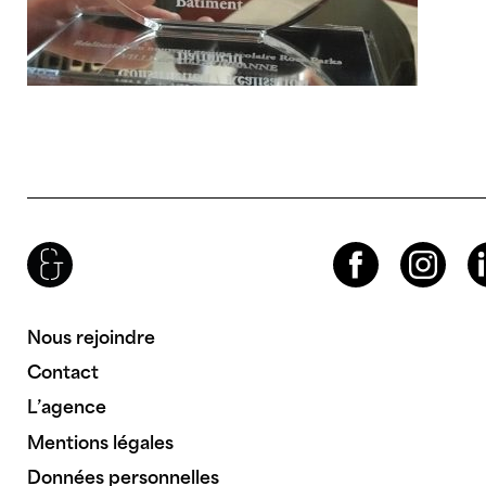
Brenac & Gonzalez & Associés
Facebook
Instagram
LinkedIn
Nous rejoindre
Contact
L’agence
Mentions légales
Données personnelles