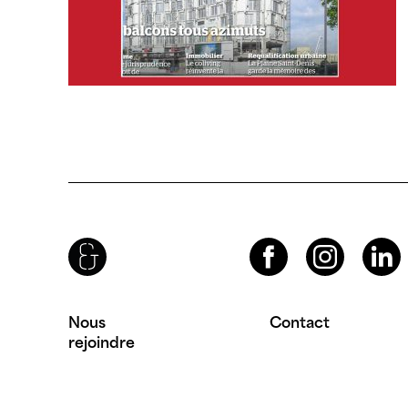
Brenac & Gonzalez & Associés
Facebook
Instagram
LinkedIn
Nous
Contact
rejoindre