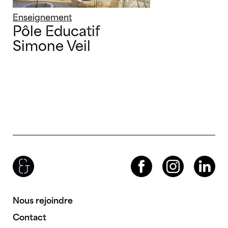
Enseignement
Pôle Educatif
Simone Veil
Brenac & Gonzalez & Associés
Facebook
Instagram
LinkedIn
Nous rejoindre
Contact