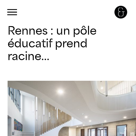
Panneau de gestion des cookies
Primary Menu
Skip
Rennes : un pôle
to
content
éducatif prend
racine...