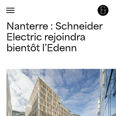
Panneau de gestion des cookies
Primary Menu
Skip
Nanterre : Schneider
to
content
Electric rejoindra
bientôt l’Edenn