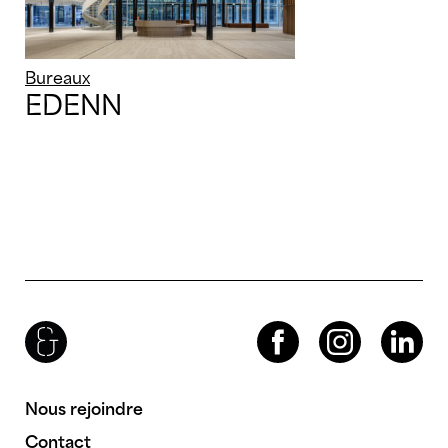
Bureaux
EDENN
Brenac & Gonzalez & Associés
Facebook
Instagram
LinkedIn
Nous rejoindre
Contact