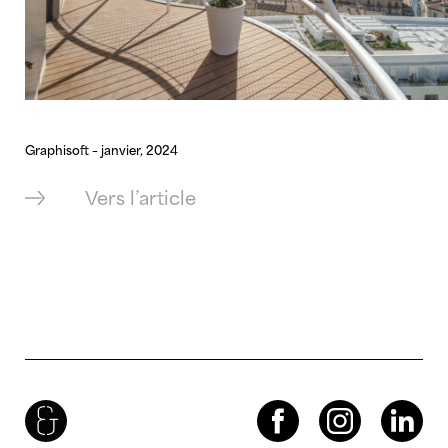
Graphisoft – janvier, 2024
Vers l’article
Brenac & Gonzalez & Associés
Facebook
Instagram
LinkedIn