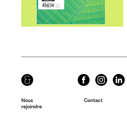
Brenac & Gonzalez & Associés
Facebook
Instagram
LinkedIn
Nous
Contact
rejoindre