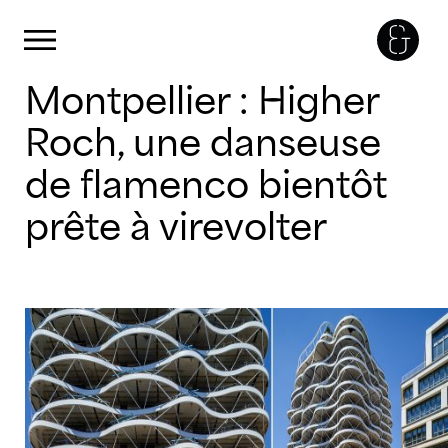
Panneau de gestion des cookies
Primary Menu
Skip
Montpellier : Higher
to
content
Roch, une danseuse
de flamenco bientôt
prête à virevolter