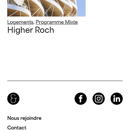
Logements
,
Programme Mixte
Higher Roch
Brenac & Gonzalez & Associés
Facebook
Instagram
LinkedIn
Nous rejoindre
Contact